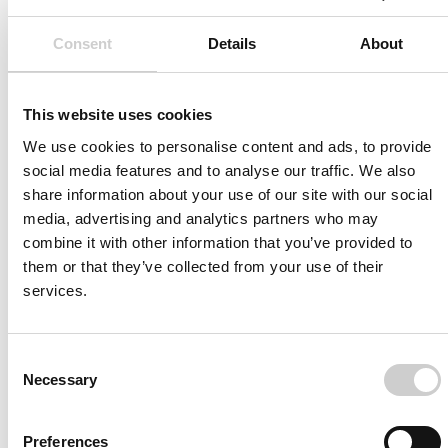
简单的两步法可对硅胶血管系统内的流体进行消
Consent
Details
About
毒，保持自由流动，以实现最佳性能。
订购
This website uses cookies
We use cookies to personalise content and ads, to provide
social media features and to analyse our traffic. We also
share information about your use of our site with our social
media, advertising and analytics partners who may
combine it with other information that you’ve provided to
them or that they’ve collected from your use of their
services.
Consent
Necessary
Selection
Preferences