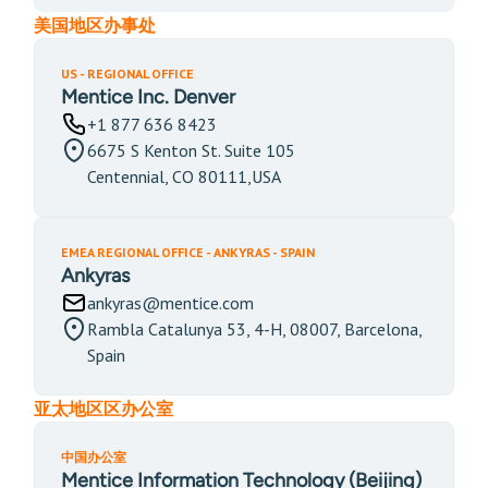
美国地区办事处
US - REGIONAL OFFICE
Mentice Inc. Denver
+1 877 636 8423
6675 S Kenton St. Suite 105
Centennial, CO 80111,USA
EMEA REGIONAL OFFICE - ANKYRAS - SPAIN
Ankyras
ankyras@mentice.com
Rambla Catalunya 53, 4-H, 08007, Barcelona,
Spain
亚太地区区办公室
中国办公室
Mentice Information Technology (Beijing)