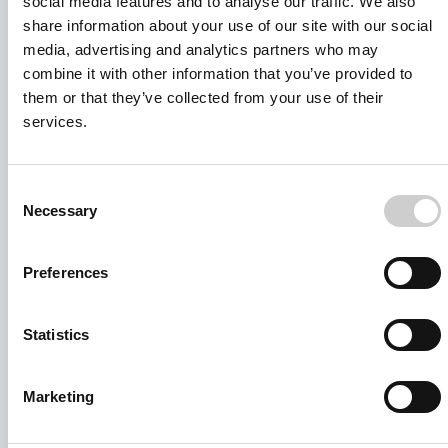
social media features and to analyse our traffic. We also
share information about your use of our site with our social
联系我们的解决方案团队
media, advertising and analytics partners who may
我们将为您提供所需指导，以为您量身打造解决方案。
combine it with other information that you’ve provided to
them or that they’ve collected from your use of their
请填写表格，我们的专家将尽快与您联系。
services.
Consent
Necessary
Selection
Preferences
Statistics
Marketing