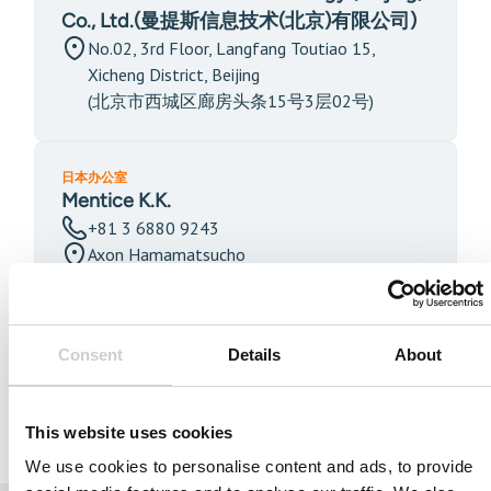
Co., Ltd.(曼提斯信息技术(北京)有限公司)
No.02, 3rd Floor, Langfang Toutiao 15,
Xicheng District, Beijing
(北京市西城区廊房头条15号3层02号)
日本办公室
Mentice K.K.
+81 3 6880 9243
Axon Hamamatsucho
1-1-23 Shibadaimon, Minato-ku,
Tokyo 105-0012, Japan
Consent
Details
About
在此处获取我们经销商的联系方式
>>
This website uses cookies
We use cookies to personalise content and ads, to provide