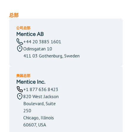
总部
公司总部
Mentice AB
+44 20 3885 1601
Odinsgatan 10
411 03 Gothenburg, Sweden
美国总部
Mentice Inc.
+1 877 636 8423
820 West Jackson
Boulevard, Suite
250
Chicago, Illinois
60607, USA