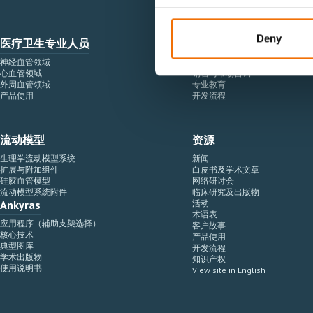
Deny
医疗卫生专业人员
医疗科技企业
神经血管领域
研究与开发
心血管领域
销售与市场营销
外周血管领域
专业教育
产品使用
开发流程
流动模型
资源
生理学流动模型系统
新闻
扩展与附加组件
白皮书及学术文章
硅胶血管模型
网络研讨会
流动模型系统附件
临床研究及出版物
Ankyras
活动
术语表
应用程序（辅助支架选择）
客户故事
核心技术
产品使用
典型图库
开发流程
学术出版物
知识产权
使用说明书
View site in English