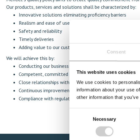
Our products, services and solutions shall be characterized by:
Innovative solutions eliminating proficiency barriers
Realism and ease of use
Safety and reliability
Timely deliveries
Adding value to our customers
Consent
We will achieve this by:
Conducting our business with clear goals
This website uses cookies
Competent, committed and trustworthy employees
Close relationships with our customers and partners
We use cookies to personalis
information about your use of
Continuous improvement of our work processes and tool
other information that you’ve
Compliance with regulations and standards
Consent
Necessary
Selection