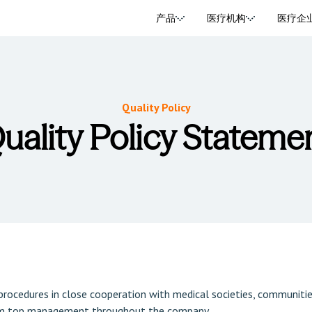
产品
医疗机构
医疗企
Quality Policy
uality Policy Stateme
procedures in close cooperation with medical societies, communitie
from top management throughout the company.