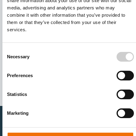
share information about your use of our site with our social
media, advertising and analytics partners who may
combine it with other information that you’ve provided to
them or that they’ve collected from your use of their
services.
Consent
Necessary
Selection
I agree to receive other communications from Mentice.
I agree to allow Mentice to store and process my personal
Preferences
data. See our
Privacy Policy
for details or to opt-out at any
time.*
Statistics
Marketing
医疗卫生专业人员
医疗科技企业