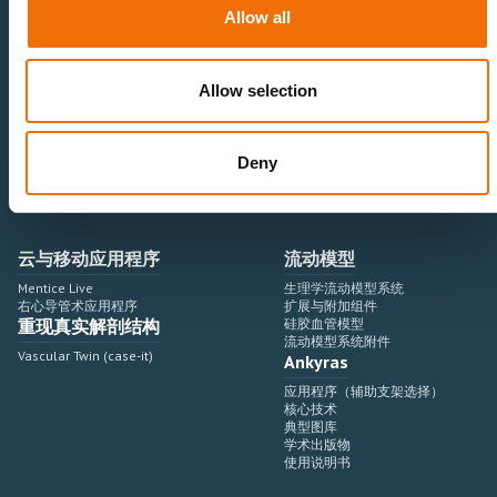
神经血管领域
研究与开发
Allow all
心血管领域
销售与市场营销
外周血管领域
专业教育
产品使用
开发流程
Allow selection
血管造影设备集成
虚拟模拟
手术室集成
虚拟现实模拟平台
Deny
血管造影设备
培训模块与软件
介入手术机器人
扩展与附加模块
血管造影设备集成
云与移动应用程序
流动模型
Mentice Live
生理学流动模型系统
右心导管术应用程序
扩展与附加组件
重现真实解剖结构
硅胶血管模型
流动模型系统附件
Vascular Twin (case-it)
Ankyras
应用程序（辅助支架选择）
核心技术
典型图库
学术出版物
使用说明书