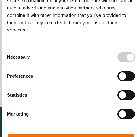
share information about your use of our site with our social
media, advertising and analytics partners who may
combine it with other information that you’ve provided to
them or that they’ve collected from your use of their
services.
Consent
Necessary
Selection
I agree to receive other communications from Mentice.
I agree to allow Mentice to store and process my personal
Preferences
data. See our
Privacy Policy
for details or to opt-out at any
time.*
Statistics
Marketing
医疗卫生专业人员
医疗科技企业