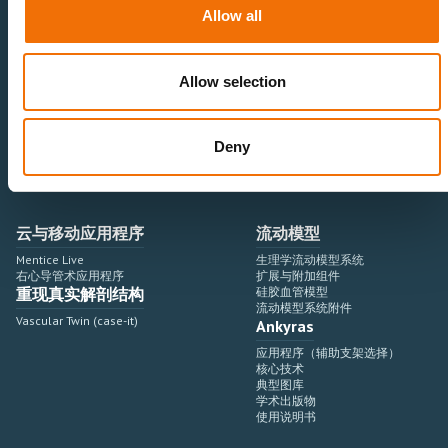
神经血管领域
研究与开发
Allow all
心血管领域
销售与市场营销
外周血管领域
专业教育
产品使用
开发流程
Allow selection
血管造影设备集成
虚拟模拟
手术室集成
虚拟现实模拟平台
Deny
血管造影设备
培训模块与软件
介入手术机器人
扩展与附加模块
血管造影设备集成
云与移动应用程序
流动模型
Mentice Live
生理学流动模型系统
右心导管术应用程序
扩展与附加组件
重现真实解剖结构
硅胶血管模型
流动模型系统附件
Vascular Twin (case-it)
Ankyras
应用程序（辅助支架选择）
核心技术
典型图库
学术出版物
使用说明书