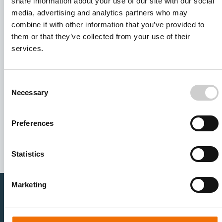
share information about your use of our site with our social
media, advertising and analytics partners who may
combine it with other information that you’ve provided to
them or that they’ve collected from your use of their
services.
Consent
Necessary
Selection
I agree to receive other communications from Mentice.
I agree to allow Mentice to store and process my personal
Preferences
data. See our
Privacy Policy
for details or to opt-out at any
time.*
Statistics
Marketing
医疗卫生专业人员
医疗科技企业