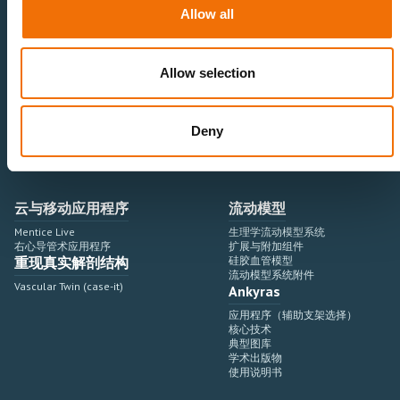
神经血管领域
研究与开发
Allow all
心血管领域
销售与市场营销
外周血管领域
专业教育
产品使用
开发流程
Allow selection
血管造影设备集成
虚拟模拟
手术室集成
虚拟现实模拟平台
Deny
血管造影设备
培训模块与软件
介入手术机器人
扩展与附加模块
血管造影设备集成
云与移动应用程序
流动模型
Mentice Live
生理学流动模型系统
右心导管术应用程序
扩展与附加组件
重现真实解剖结构
硅胶血管模型
流动模型系统附件
Vascular Twin (case-it)
Ankyras
应用程序（辅助支架选择）
核心技术
典型图库
学术出版物
使用说明书