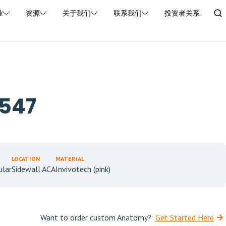
业
资源
关于我们
联系我们
投资者关系
0547
LOCATION
MATERIAL
ular
Sidewall ACA
Invivotech (pink)
Want to order custom Anatomy?
Get Started Here