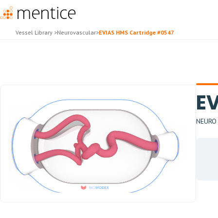
Vessel Library
>
Neurovascular
>
EVIAS HMS Cartridge #0547
E
NEURO -