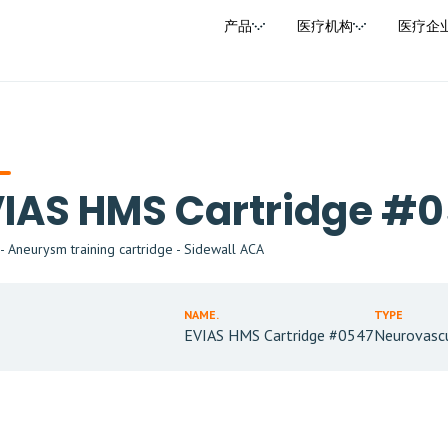
产品
医疗机构
医疗企
VIAS HMS Cartridge #
 Aneurysm training cartridge - Sidewall ACA
NAME.
TYPE
EVIAS HMS Cartridge #0547
Neurovasc