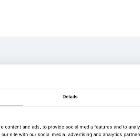
ns team
best fit for your unique
s soon as possible.
Details
e content and ads, to provide social media features and to analy
 our site with our social media, advertising and analytics partn