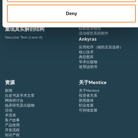
云与移动应用程序
流动模型
Deny
Mentice Live
生理学流动模型系统
右心导管术应用程序
扩展与附加组件
重现真实解剖结构
硅胶血管模型
流动模型系统附件
Vascular Twin (case-it)
Ankyras
应用程序（辅助支架选择）
核心技术
典型图库
学术出版物
使用说明书
资源
关于Mentice
新闻
关于Mentice
白皮书及学术文章
投资者关系
网络研讨会
新闻媒体
临床研究及出版物
职业发展
活动
可持续发展
术语表
客户故事
产品使用
开发流程
知识产权