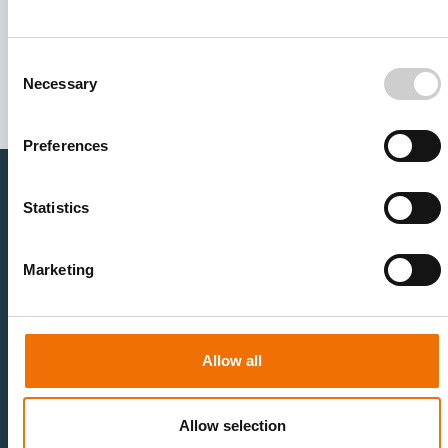
I agree to receive other communications from Mentice.
I agree to allow Mentice to store and process my personal
data. See our
Privacy Policy
for details or to opt-out at any
Consent
time.*
Necessary
Selection
Preferences
Statistics
医疗卫生专业人员
医疗科技企业
神经血管领域
研究与开发
Marketing
心血管领域
销售与市场营销
外周血管领域
专业教育
产品使用
开发流程
血管造影设备集成
虚拟模拟
Allow all
手术室集成
虚拟现实模拟平台
血管造影设备
培训模块与软件
介入手术机器人
扩展与附加模块
Allow selection
血管造影设备集成