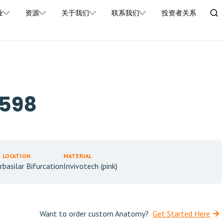
业
资源
关于我们
联系我们
投资者关系
0598
LOCATION
MATERIAL
r
basilar Bifurcation
Invivotech (pink)
Want to order custom Anatomy?
Get Started Here