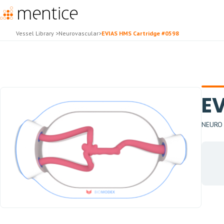
Vessel Library
>
Neurovascular
>
EVIAS HMS Cartridge #0598
E
NEURO -