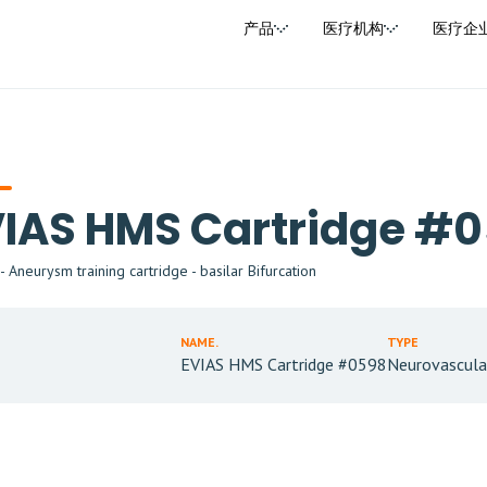
产品
医疗机构
医疗企
VIAS HMS Cartridge #
 Aneurysm training cartridge - basilar Bifurcation
NAME.
TYPE
EVIAS HMS Cartridge #0598
Neurovascula