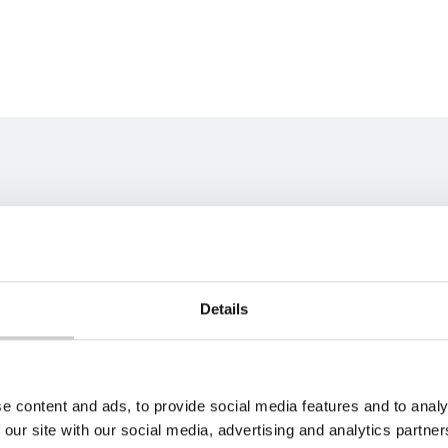
ns team
best fit for your unique
s soon as possible.
Details
e content and ads, to provide social media features and to analy
 our site with our social media, advertising and analytics partn