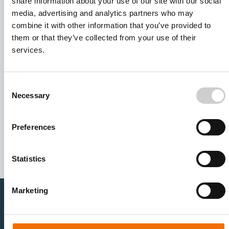
share information about your use of our site with our social
media, advertising and analytics partners who may
combine it with other information that you’ve provided to
them or that they’ve collected from your use of their
services.
Consent
Necessary
Selection
I agree to receive other communications from Mentice.
I agree to allow Mentice to store and process my personal
Preferences
data. See our
Privacy Policy
for details or to opt-out at any
time.*
Statistics
Marketing
医疗卫生专业人员
医疗科技企业