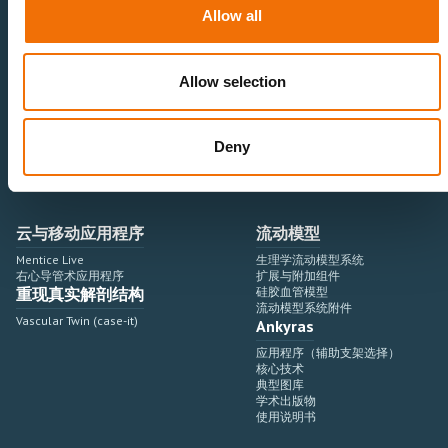
神经血管领域
研究与开发
Allow all
心血管领域
销售与市场营销
外周血管领域
专业教育
产品使用
开发流程
Allow selection
血管造影设备集成
虚拟模拟
手术室集成
虚拟现实模拟平台
Deny
血管造影设备
培训模块与软件
介入手术机器人
扩展与附加模块
血管造影设备集成
云与移动应用程序
流动模型
Mentice Live
生理学流动模型系统
右心导管术应用程序
扩展与附加组件
重现真实解剖结构
硅胶血管模型
流动模型系统附件
Vascular Twin (case-it)
Ankyras
应用程序（辅助支架选择）
核心技术
典型图库
学术出版物
使用说明书