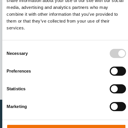
share information about your use of our site with our social
media, advertising and analytics partners who may
combine it with other information that you’ve provided to
them or that they’ve collected from your use of their
services.
Consent
Necessary
Selection
I agree to receive other communications from Mentice.
I agree to allow Mentice to store and process my personal
Preferences
data. See our
Privacy Policy
for details or to opt-out at any
time.*
Statistics
Marketing
医疗卫生专业人员
医疗科技企业