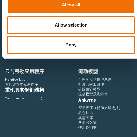
神经血管领域
研究与开发
Allow all
心血管领域
销售与市场营销
外周血管领域
专业教育
产品使用
开发流程
Allow selection
血管造影设备集成
虚拟模拟
手术室集成
虚拟现实模拟平台
Deny
血管造影设备
培训模块与软件
介入手术机器人
扩展与附加模块
血管造影设备集成
云与移动应用程序
流动模型
Mentice Live
生理学流动模型系统
右心导管术应用程序
扩展与附加组件
重现真实解剖结构
硅胶血管模型
流动模型系统附件
Vascular Twin (case-it)
Ankyras
应用程序（辅助支架选择）
核心技术
典型图库
学术出版物
使用说明书