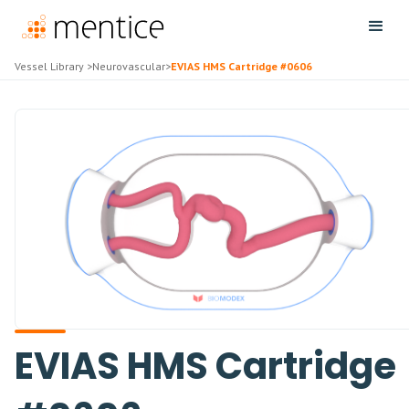
Vessel Library
>
Neurovascular
>
EVIAS HMS Cartridge #0606
EVIAS HMS Cartridge