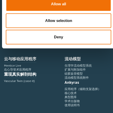
神经血管领域
研究与开发
Allow all
心血管领域
销售与市场营销
外周血管领域
专业教育
产品使用
开发流程
Allow selection
血管造影设备集成
虚拟模拟
手术室集成
虚拟现实模拟平台
Deny
血管造影设备
培训模块与软件
介入手术机器人
扩展与附加模块
血管造影设备集成
云与移动应用程序
流动模型
Mentice Live
生理学流动模型系统
右心导管术应用程序
扩展与附加组件
重现真实解剖结构
硅胶血管模型
流动模型系统附件
Vascular Twin (case-it)
Ankyras
应用程序（辅助支架选择）
核心技术
典型图库
学术出版物
使用说明书