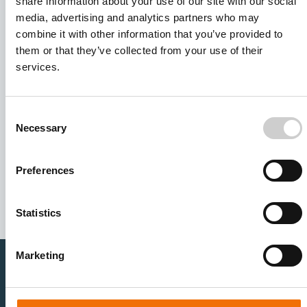
share information about your use of our site with our social
media, advertising and analytics partners who may
combine it with other information that you’ve provided to
them or that they’ve collected from your use of their
services.
Consent
Necessary
Selection
I agree to receive other communications from Mentice.
I agree to allow Mentice to store and process my personal
Preferences
data. See our
Privacy Policy
for details or to opt-out at any
time.*
Statistics
Marketing
医疗卫生专业人员
医疗科技企业