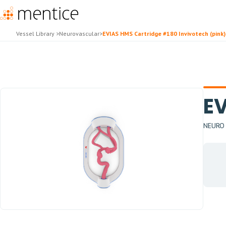
Vessel Library
>
Neurovascular
>
EVIAS HMS Cartridge #180 Invivotech (pink)
EV
NEURO H