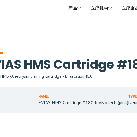
产品
医疗机构
医疗企
IAS HMS Cartridge #18
MS -Aneurysm training cartridge - Bifurcation ICA
NAME.
TYPE
EVIAS HMS Cartridge #180 Invivotech (pink)
Neu