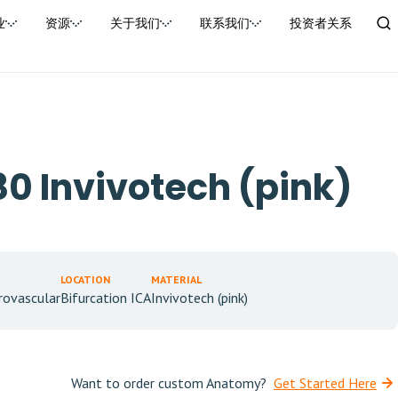
业
资源
关于我们
联系我们
投资者关系
0 Invivotech (pink)
LOCATION
MATERIAL
rovascular
Bifurcation ICA
Invivotech (pink)
Want to order custom Anatomy?
Get Started Here