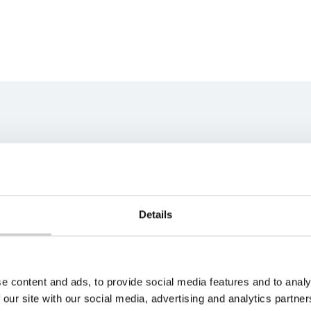
ns team
best fit for your unique
s soon as possible.
Details
e content and ads, to provide social media features and to analy
 our site with our social media, advertising and analytics partn