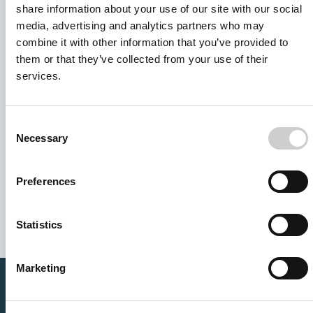
share information about your use of our site with our social
media, advertising and analytics partners who may
combine it with other information that you’ve provided to
them or that they’ve collected from your use of their
services.
Consent
Necessary
Selection
I agree to receive other communications from Mentice.
I agree to allow Mentice to store and process my personal
Preferences
data. See our
Privacy Policy
for details or to opt-out at any
time.*
Statistics
Marketing