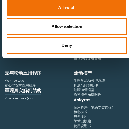
医疗卫生专业人员
医疗科技企业
Allow all
神经血管领域
研究与开发
心血管领域
销售与市场营销
外周血管领域
专业教育
产品使用
开发流程
Allow selection
血管造影设备集成
虚拟模拟
手术室集成
虚拟现实模拟平台
Deny
血管造影设备
培训模块与软件
介入手术机器人
扩展与附加模块
血管造影设备集成
云与移动应用程序
流动模型
Mentice Live
生理学流动模型系统
右心导管术应用程序
扩展与附加组件
重现真实解剖结构
硅胶血管模型
流动模型系统附件
Vascular Twin (case-it)
Ankyras
应用程序（辅助支架选择）
核心技术
典型图库
学术出版物
使用说明书