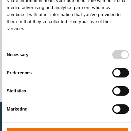
share information about your use of our site with our social
media, advertising and analytics partners who may
combine it with other information that you’ve provided to
them or that they’ve collected from your use of their
services.
Consent
Necessary
Selection
I agree to receive other communications from Mentice.
I agree to allow Mentice to store and process my personal
Preferences
data. See our
Privacy Policy
for details or to opt-out at any
time.*
Statistics
Marketing
医疗卫生专业人员
医疗科技企业