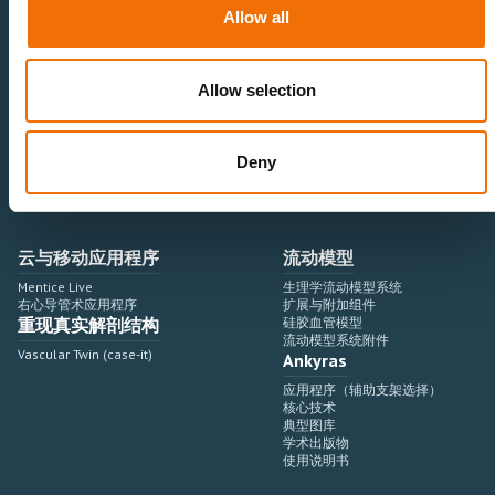
神经血管领域
研究与开发
Allow all
心血管领域
销售与市场营销
外周血管领域
专业教育
产品使用
开发流程
Allow selection
血管造影设备集成
虚拟模拟
手术室集成
虚拟现实模拟平台
Deny
血管造影设备
培训模块与软件
介入手术机器人
扩展与附加模块
血管造影设备集成
云与移动应用程序
流动模型
Mentice Live
生理学流动模型系统
右心导管术应用程序
扩展与附加组件
重现真实解剖结构
硅胶血管模型
流动模型系统附件
Vascular Twin (case-it)
Ankyras
应用程序（辅助支架选择）
核心技术
典型图库
学术出版物
使用说明书