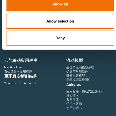
神经血管领域
研究与开发
Allow all
心血管领域
销售与市场营销
外周血管领域
专业教育
产品使用
开发流程
Allow selection
血管造影设备集成
虚拟模拟
手术室集成
虚拟现实模拟平台
Deny
血管造影设备
培训模块与软件
介入手术机器人
扩展与附加模块
血管造影设备集成
云与移动应用程序
流动模型
Mentice Live
生理学流动模型系统
右心导管术应用程序
扩展与附加组件
重现真实解剖结构
硅胶血管模型
流动模型系统附件
Vascular Twin (case-it)
Ankyras
应用程序（辅助支架选择）
核心技术
典型图库
学术出版物
使用说明书