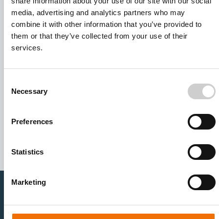
share information about your use of our site with our social
media, advertising and analytics partners who may
combine it with other information that you’ve provided to
them or that they’ve collected from your use of their
services.
Consent
Necessary
Selection
I agree to receive other communications from Mentice.
I agree to allow Mentice to store and process my personal
Preferences
data. See our
Privacy Policy
for details or to opt-out at any
time.*
Statistics
Marketing
医疗卫生专业人员
医疗科技企业