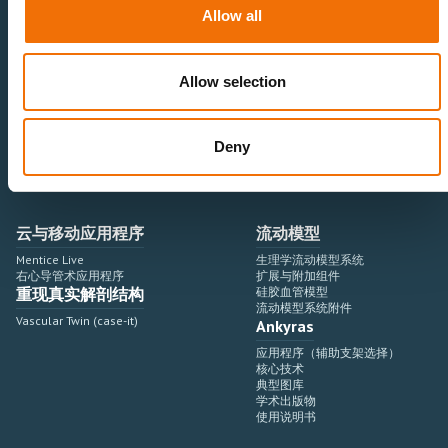
神经血管领域
研究与开发
Allow all
心血管领域
销售与市场营销
外周血管领域
专业教育
产品使用
开发流程
Allow selection
血管造影设备集成
虚拟模拟
手术室集成
虚拟现实模拟平台
Deny
血管造影设备
培训模块与软件
介入手术机器人
扩展与附加模块
血管造影设备集成
云与移动应用程序
流动模型
Mentice Live
生理学流动模型系统
右心导管术应用程序
扩展与附加组件
重现真实解剖结构
硅胶血管模型
流动模型系统附件
Vascular Twin (case-it)
Ankyras
应用程序（辅助支架选择）
核心技术
典型图库
学术出版物
使用说明书