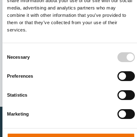
share information about your use of our site with our social
media, advertising and analytics partners who may
combine it with other information that you’ve provided to
them or that they’ve collected from your use of their
services.
Consent
Necessary
Selection
I agree to receive other communications from Mentice.
I agree to allow Mentice to store and process my personal
Preferences
data. See our
Privacy Policy
for details or to opt-out at any
time.*
Statistics
Marketing
医疗卫生专业人员
医疗科技企业