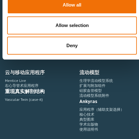
神经血管领域
研究与开发
Allow all
心血管领域
销售与市场营销
外周血管领域
专业教育
产品使用
开发流程
Allow selection
血管造影设备集成
虚拟模拟
手术室集成
虚拟现实模拟平台
Deny
血管造影设备
培训模块与软件
介入手术机器人
扩展与附加模块
血管造影设备集成
云与移动应用程序
流动模型
Mentice Live
生理学流动模型系统
右心导管术应用程序
扩展与附加组件
重现真实解剖结构
硅胶血管模型
流动模型系统附件
Vascular Twin (case-it)
Ankyras
应用程序（辅助支架选择）
核心技术
典型图库
学术出版物
使用说明书