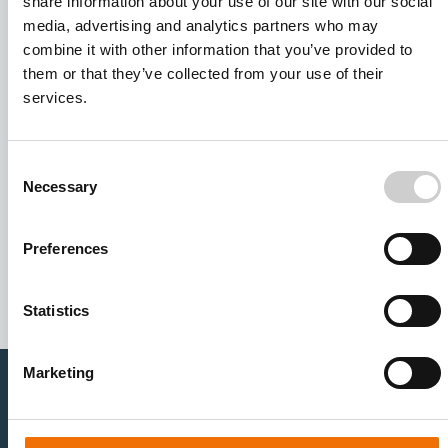
share information about your use of our site with our social
media, advertising and analytics partners who may
combine it with other information that you’ve provided to
them or that they’ve collected from your use of their
services.
Consent
Necessary
Selection
I agree to receive other communications from Mentice.
I agree to allow Mentice to store and process my personal
Preferences
data. See our
Privacy Policy
for details or to opt-out at any
time.*
Statistics
Marketing
医疗卫生专业人员
医疗科技企业