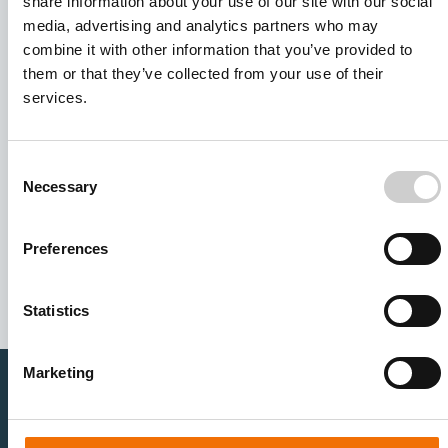
share information about your use of our site with our social
media, advertising and analytics partners who may
combine it with other information that you’ve provided to
them or that they’ve collected from your use of their
services.
Consent
Necessary
Selection
I agree to receive other communications from Mentice.
I agree to allow Mentice to store and process my personal
Preferences
data. See our
Privacy Policy
for details or to opt-out at any
time.*
Statistics
Marketing
医疗卫生专业人员
医疗科技企业