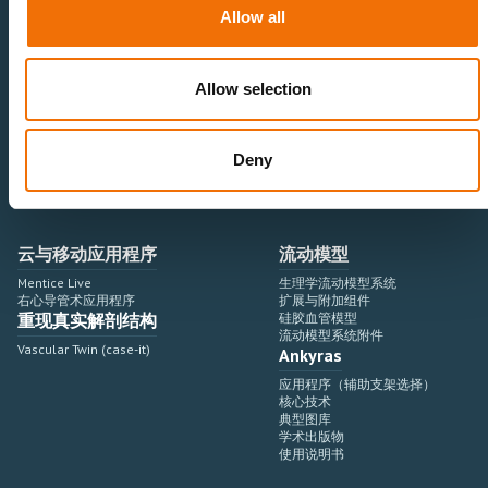
神经血管领域
研究与开发
Allow all
心血管领域
销售与市场营销
外周血管领域
专业教育
产品使用
开发流程
Allow selection
血管造影设备集成
虚拟模拟
手术室集成
虚拟现实模拟平台
Deny
血管造影设备
培训模块与软件
介入手术机器人
扩展与附加模块
血管造影设备集成
云与移动应用程序
流动模型
Mentice Live
生理学流动模型系统
右心导管术应用程序
扩展与附加组件
重现真实解剖结构
硅胶血管模型
流动模型系统附件
Vascular Twin (case-it)
Ankyras
应用程序（辅助支架选择）
核心技术
典型图库
学术出版物
使用说明书