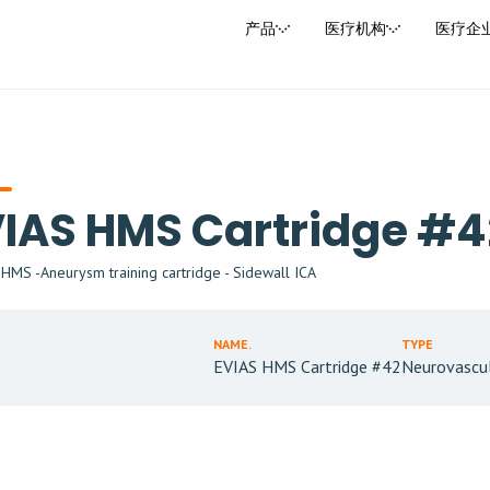
产品
医疗机构
医疗企
IAS HMS Cartridge #4
MS -Aneurysm training cartridge - Sidewall ICA
NAME.
TYPE
EVIAS HMS Cartridge #42
Neurovascu