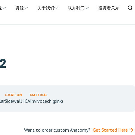
业
资源
关于我们
联系我们
投资者关系
2
LOCATION
MATERIAL
lar
Sidewall ICA
Invivotech (pink)
Want to order custom Anatomy?
Get Started Here