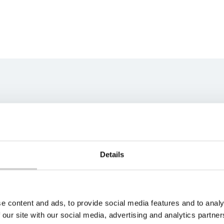
ns team
best fit for your unique
s soon as possible.
Details
e content and ads, to provide social media features and to analy
 our site with our social media, advertising and analytics partn