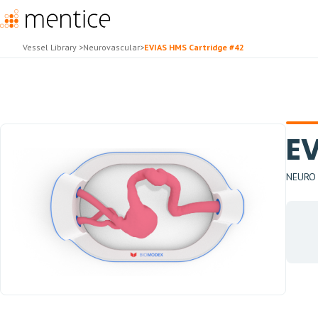
Vessel Library
>
Neurovascular
>
EVIAS HMS Cartridge #42
EV
NEURO H