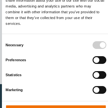
share information about your use of our site with our social
media, advertising and analytics partners who may
combine it with other information that you’ve provided to
them or that they’ve collected from your use of their
services.
Consent
Necessary
Selection
I agree to receive other communications from Mentice.
I agree to allow Mentice to store and process my personal
Preferences
data. See our
Privacy Policy
for details or to opt-out at any
time.*
Statistics
Marketing
医疗卫生专业人员
医疗科技企业