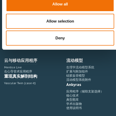
神经血管领域
研究与开发
Allow all
心血管领域
销售与市场营销
外周血管领域
专业教育
产品使用
开发流程
Allow selection
血管造影设备集成
虚拟模拟
手术室集成
虚拟现实模拟平台
Deny
血管造影设备
培训模块与软件
介入手术机器人
扩展与附加模块
血管造影设备集成
云与移动应用程序
流动模型
Mentice Live
生理学流动模型系统
右心导管术应用程序
扩展与附加组件
重现真实解剖结构
硅胶血管模型
流动模型系统附件
Vascular Twin (case-it)
Ankyras
应用程序（辅助支架选择）
核心技术
典型图库
学术出版物
使用说明书