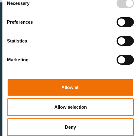
Necessary
Selection
Preferences
医疗卫生专业人员
医疗科技企业
神经血管领域
研究与开发
心血管领域
销售与市场营销
Statistics
外周血管领域
专业教育
产品使用
开发流程
Marketing
血管造影设备集成
虚拟模拟
手术室集成
虚拟现实模拟平台
血管造影设备
培训模块与软件
介入手术机器人
扩展与附加模块
Allow all
血管造影设备集成
云与移动应用程序
流动模型
Allow selection
Mentice Live
生理学流动模型系统
右心导管术应用程序
扩展与附加组件
重现真实解剖结构
硅胶血管模型
流动模型系统附件
Deny
Vascular Twin (case-it)
Ankyras