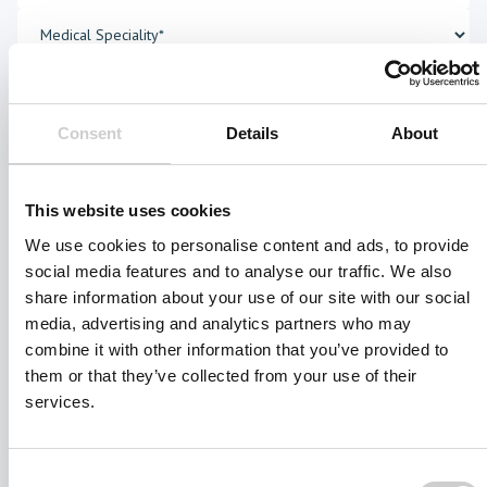
Consent
Details
About
This website uses cookies
We use cookies to personalise content and ads, to provide
I agree to receive other communications from Mentice.
social media features and to analyse our traffic. We also
I agree to allow Mentice to store and process my personal data.
share information about your use of our site with our social
See our
Privacy Policy
for details or to opt-out at any time.*
media, advertising and analytics partners who may
combine it with other information that you’ve provided to
them or that they’ve collected from your use of their
services.
Consent