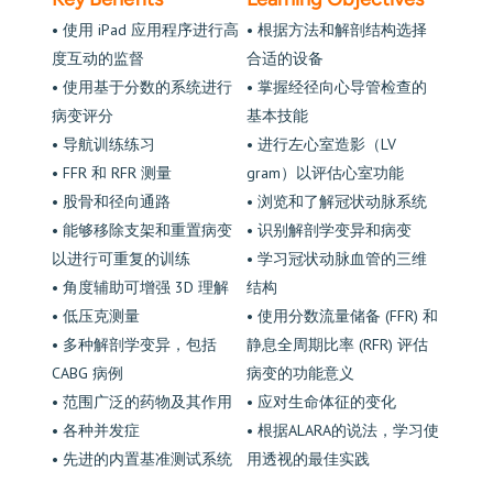
• 使用 iPad 应用程序进行高
• 根据方法和解剖结构选择
度互动的监督
合适的设备
• 使用基于分数的系统进行
• 掌握经径向心导管检查的
病变评分
基本技能
• 导航训练练习
• 进行左心室造影（LV
• FFR 和 RFR 测量
gram）以评估心室功能
• 股骨和径向通路
• 浏览和了解冠状动脉系统
• 能够移除支架和重置病变
• 识别解剖学变异和病变
以进行可重复的训练
• 学习冠状动脉血管的三维
• 角度辅助可增强 3D 理解
结构
• 低压克测量
• 使用分数流量储备 (FFR) 和
• 多种解剖学变异，包括
静息全周期比率 (RFR) 评估
CABG 病例
病变的功能意义
• 范围广泛的药物及其作用
• 应对生命体征的变化
• 各种并发症
• 根据ALARA的说法，学习使
• 先进的内置基准测试系统
用透视的最佳实践