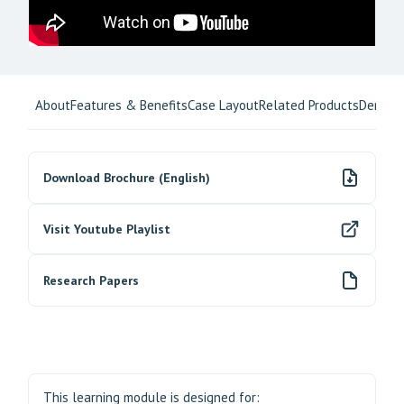
About
Features & Benefits
Case Layout
Related Products
Demo/C
Download Brochure (English)
Visit Youtube Playlist
Research Papers
This learning module is designed for: